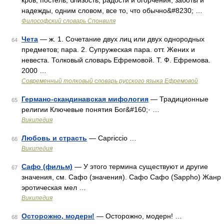
кров, постель, близость, радости и огорчения, заботы и
надежды, одним словом, все то, что обычно&#8230; …
Философский словарь Спонвиля
Чета
— ж. 1. Сочетание двух лиц или двух однородных
64
предметов; пара. 2. Супружеская пара. отт. Жених и
невеста. Толковый словарь Ефремовой. Т. Ф. Ефремова.
2000 …
Современный толковый словарь русского языка Ефремовой
Германо-скандинавская мифология
— Традиционные
65
религии Ключевые понятия Бог&#160;· …
Википедия
Любовь и страсть
— Capriccio …
66
Википедия
Сафо (фильм)
— У этого термина существуют и другие
67
значения, см. Сафо (значения). Сафо Сафо (Sappho) Жанр
эротическая мел …
Википедия
Осторожно, модерн!
— Осторожно, модерн! …
68