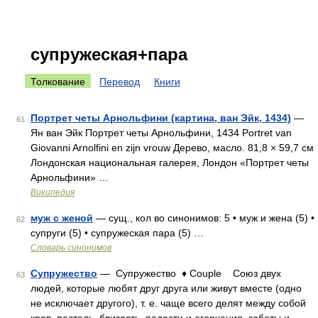
супружеская+пара
Толкование
Перевод
Книги
Портрет четы Арнольфини (картина, ван Эйк, 1434)
—
61
Ян ван Эйк Портрет четы Арнольфини, 1434 Portret van
Giovanni Arnolfini en zijn vrouw Дерево, масло. 81,8 × 59,7 см
Лондонская национальная галерея, Лондон «Портрет четы
Арнольфини» …
Википедия
муж с женой
— сущ., кол во синонимов: 5 • муж и жена (5) •
62
супруги (5) • супружеская пара (5) …
Словарь синонимов
Супружество
— Супружество ♦ Сouple Союз двух
63
людей, которые любят друг друга или живут вместе (одно
не исключает другого), т. е. чаще всего делят между собой