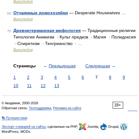
Википедия
Отчаянные домохозяйки
— Desperate Housewives …
69
Википедия
Древнегерманская мифология
— Традиционные религии
70
Типология Анимизм · Культ предков · Магия · Полидоксия
· Спиритизм · Тенгрианство · …
Википедия
Страницы
←
Предыдущая
Следующая
→
1
2
3
4
5
6
7
8
9
10
11
12
13
© Академик, 2000-2026
18+
Обратная связь:
Техподдержка
,
Реклама на сайте
👣 Путешествия
Экспорт словарей на сайты
, сделанные на PHP,
Joomla,
Drupal,
WordPress, MODx.